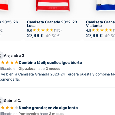
a 2025-26
Camiseta Granada 2022-23
Camiseta Gran
Local
Visitante
★★★★★
★★★★★
36)
(176)
(
5,0
4,8
27,99
€
27,99
€
€
49,50
€
49,5
Alejandra G.
★
★
★
★
★
Combina fácil; cuello algo abierto
lificado en
Gipuzkoa
hace
2 meses
 ve bien la Camiseta Granada 2023-24 Tercera puesta y combina fácil
comendarla.
Gabriel C.
★
★
★
★
★
Noche grande; envío algo lento
lificado en
Pontevedra
hace
3 meses