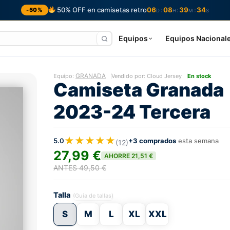
50% OFF en camisetas retro
06
08
39
33
:
:
:
-50%
D
H
M
S
Equipos
Equipos Nacional
GRANADA
Equipo:
Vendido por: Cloud Jersey
En stock
Camiseta Granada
2023-24 Tercera
★★★★★
5.0
+3 comprados
esta semana
(12)
27,99 €
AHORRE 21,51 €
ANTES 49,50 €
Talla
(Guía de tallas)
S
M
L
XL
XXL