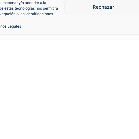
almacenar y/o acceder a la
Rechazar
de estas tecnologías nos permitirá
egación o las identificaciones
consentimiento, puede afectar
iones.
inos Legales
23-24 Tercera
S
M
L
XL
Cambios y devoluciones
Fa
Contacto
Cam