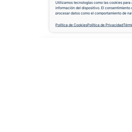
Utilizamos tecnologías como las cookies para 
información del dispositivo. El consentimiento 
procesar datos como el comportamiento de nav
únicas en este sitio. No consentir o retirar el 
negativamente a ciertas características y func
Política de Cookies
Política de Privacidad
Térm
Camiseta Granada 20