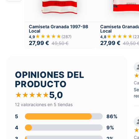
Camiseta Granada 1997-98
Camiseta Granad
Local
Local
★★★★★
★★★★★
(287)
(2
4,9
4,8
27,99
€
27,99
€
49,50
€
49,50
OPINIONES DEL
PRODUCTO
Ca
Se
5,0
★
★
★
★
★
re
12 valoraciones en 5 tiendas
5
86%
4
9%
Ca
3
2%