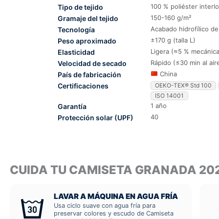
100 % poliéster interl
Tipo de tejido
150-160 g/m²
Gramaje del tejido
Acabado hidrofílico d
Tecnología
±170 g (talla L)
Peso aproximado
Ligera (≈5 % mecánica
Elasticidad
Rápido (≤30 min al air
Velocidad de secado
China
País de fabricación
Certificaciones
OEKO-TEX® Std 100
ISO 14001
1 año
Garantía
40
Protección solar (UPF)
CUIDA TU CAMISETA GRANADA 20
LAVAR A MÁQUINA EN AGUA FRÍA
Usa ciclo suave con agua fría para
preservar colores y escudo de Camiseta