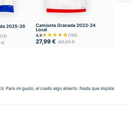
Camiseta Granada 2023-24
ada 2025-26
Local
★★★★★
(155)
4,9
173)
27,99
€
49,50
€
0
€
. Para mi gusto, el cuello algo abierto. Nada que impida