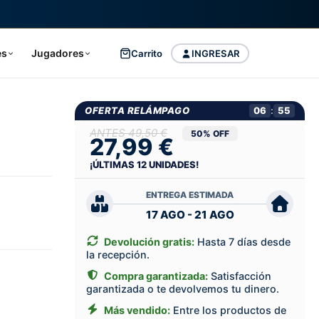
es
Jugadores
Carrito
INGRESAR
OFERTA RELÁMPAGO
06
:
55
49,50 €
50% OFF
27,99 €
¡ÚLTIMAS
12
UNIDADES!
ENTREGA ESTIMADA
17 AGO - 21 AGO
Devolución gratis:
Hasta 7 días desde
la recepción.
Compra garantizada:
Satisfacción
garantizada o te devolvemos tu dinero.
Más vendido:
Entre los productos de