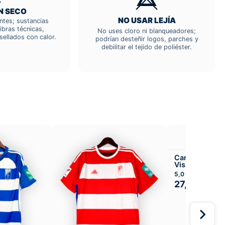
N SECO
NO USAR LEJÍA
entes; sustancias
ibras técnicas,
No uses cloro ni blanqueadores;
sellados con calor.
podrían desteñir logos, parches y
debilitar el tejido de poliéster.
Camiseta Gra
Visitante
★★★★
5,0
27,99
€
49,