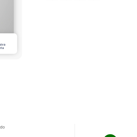
siva
eta
ado