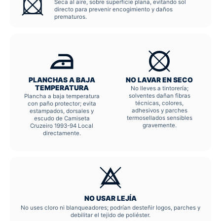
Seca al aire, sobre superficie plana, evitando sol
directo para prevenir encogimiento y daños
prematuros.
PLANCHAS A BAJA
NO LAVAR EN SECO
TEMPERATURA
No lleves a tintorería;
solventes dañan fibras
Plancha a baja temperatura
técnicas, colores,
con paño protector; evita
adhesivos y parches
estampados, dorsales y
termosellados sensibles
escudo de Camiseta
gravemente.
Cruzeiro 1993-94 Local
directamente.
NO USAR LEJÍA
No uses cloro ni blanqueadores; podrían desteñir logos, parches y
debilitar el tejido de poliéster.