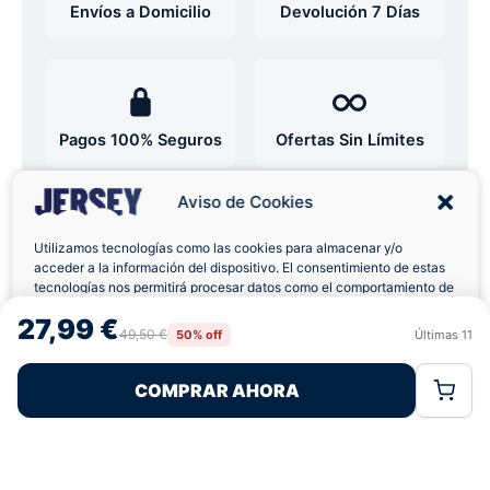
Envíos a Domicilio
Devolución 7 Días
Pagos 100% Seguros
Ofertas Sin Límites
Aviso de Cookies
5,0
basado en 12+ reseñas
★★★★★
verificadas
Utilizamos tecnologías como las cookies para almacenar y/o
acceder a la información del dispositivo. El consentimiento de estas
tecnologías nos permitirá procesar datos como el comportamiento de
navegación o las identificaciones únicas en este sitio. No consentir o
27,99 €
retirar el consentimiento, puede afectar negativamente a ciertas
49,50 €
50% off
Últimas
11
¿Tienes dudas con la talla o el envío?
Rechazar
Aceptar
características y funciones.
Escríbenos por WhatsApp
COMPRAR AHORA
Política de Cookies
Política de Privacidad
Términos Legales