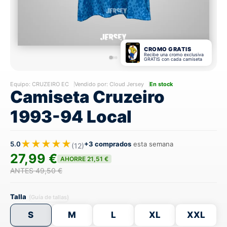
CROMO GRATIS
Recibe una cromo exclusiva
GRATIS con cada camiseta
Equipo:
CRUZEIRO EC
Vendido por: Cloud Jersey
En stock
Camiseta Cruzeiro
1993-94 Local
★★★★★
5.0
+3 comprados
esta semana
(12)
27,99 €
AHORRE 21,51 €
ANTES 49,50 €
Talla
(Guía de tallas)
S
M
L
XL
XXL