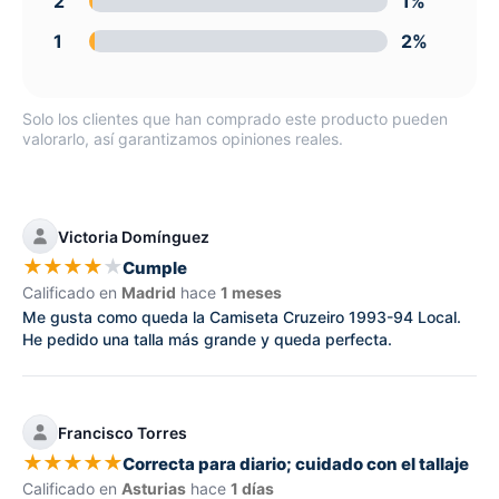
2
1%
1
2%
Solo los clientes que han comprado este producto pueden
valorarlo, así garantizamos opiniones reales.
Victoria Domínguez
★
★
★
★
★
Cumple
Calificado en
Madrid
hace
1 meses
Me gusta como queda la Camiseta Cruzeiro 1993-94 Local.
He pedido una talla más grande y queda perfecta.
Francisco Torres
★
★
★
★
★
Correcta para diario; cuidado con el tallaje
Calificado en
Asturias
hace
1 días