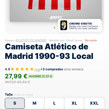
CROMO GRATIS
Recibe una cromo exclusiva
GRATIS con cada camiseta
ATLETICO DE MADRID
Equipo:
Vendido por: Cloud Jersey
Sin stock
Camiseta Atlético de
Madrid 1990-93 Local
★★★★★
4.9
+3 comprados
esta semana
(12)
27,99 €
AHORRE 21,51 €
ANTES 49,50 €
Talla
(Guía de tallas)
S
M
L
XL
XXL