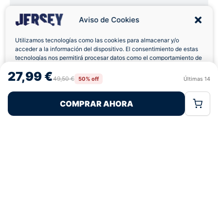
Aviso de Cookies
4,9
basado en 12+ reseñas
★★★★★
verificadas
Utilizamos tecnologías como las cookies para almacenar y/o
acceder a la información del dispositivo. El consentimiento de estas
tecnologías nos permitirá procesar datos como el comportamiento de
navegación o las identificaciones únicas en este sitio. No consentir o
27,99 €
¿Tienes dudas con la talla o el envío?
retirar el consentimiento, puede afectar negativamente a ciertas
49,50 €
50% off
Últimas
14
Rechazar
Aceptar
características y funciones.
Escríbenos por WhatsApp
COMPRAR AHORA
Política de Cookies
Política de Privacidad
Términos Legales