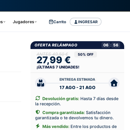
es
Jugadores
Carrito
INGRESAR
OFERTA RELÁMPAGO
06
:
55
49,50 €
50% OFF
27,99 €
l
¡ÚLTIMAS
7
UNIDADES!
ENTREGA ESTIMADA
17 AGO - 21 AGO
Devolución gratis:
Hasta 7 días desde
la recepción.
Compra garantizada:
Satisfacción
garantizada o te devolvemos tu dinero.
Más vendido:
Entre los productos de