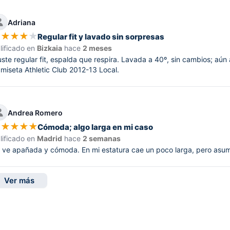
Adriana
★
★
★
★
★
Regular fit y lavado sin sorpresas
lificado en
Bizkaia
hace
2 meses
uste regular fit, espalda que respira. Lavada a 40º, sin cambios; aún 
miseta Athletic Club 2012-13 Local.
Andrea Romero
★
★
★
★
★
Cómoda; algo larga en mi caso
lificado en
Madrid
hace
2 semanas
 ve apañada y cómoda. En mi estatura cae un poco larga, pero asum
Ver más