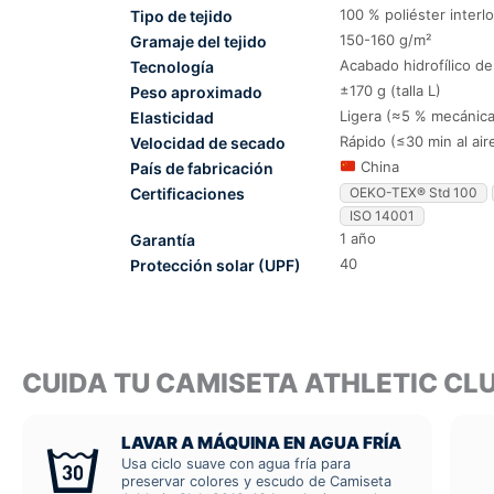
100 % poliéster interl
Tipo de tejido
150-160 g/m²
Gramaje del tejido
Acabado hidrofílico d
Tecnología
±170 g (talla L)
Peso aproximado
Ligera (≈5 % mecánica
Elasticidad
Rápido (≤30 min al air
Velocidad de secado
China
País de fabricación
Certificaciones
OEKO-TEX® Std 100
ISO 14001
1 año
Garantía
40
Protección solar (UPF)
CUIDA TU CAMISETA ATHLETIC CL
LAVAR A MÁQUINA EN AGUA FRÍA
Usa ciclo suave con agua fría para
preservar colores y escudo de Camiseta