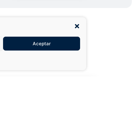
Aceptar
27,99 €
49,50 €
XXL
AÑADIR AL
CARRITO