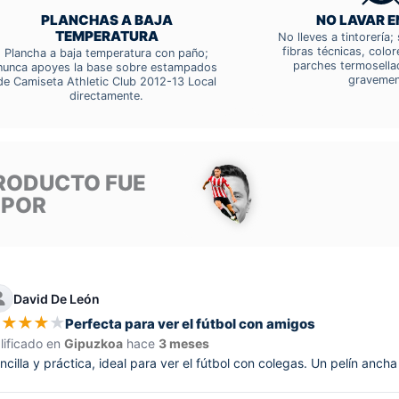
PLANCHAS A BAJA
NO LAVAR E
TEMPERATURA
No lleves a tintorería
fibras técnicas, colo
Plancha a baja temperatura con paño;
parches termosella
nunca apoyes la base sobre estampados
gravemen
de Camiseta Athletic Club 2012-13 Local
directamente.
RODUCTO FUE
 POR
David De León
★
★
★
★
★
Perfecta para ver el fútbol con amigos
lificado en
Gipuzkoa
hace
3 meses
ncilla y práctica, ideal para ver el fútbol con colegas. Un pelín anch