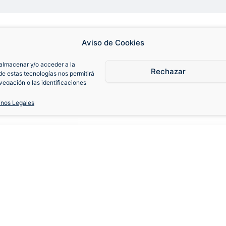
Aviso de Cookies
almacenar y/o acceder a la
Rechazar
de estas tecnologías nos permitirá
egación o las identificaciones
consentimiento, puede afectar
iones.
inos Legales
ub 2012-13 Local
S
M
L
XL