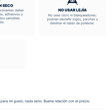
N SECO
NO USAR LEJÍA
; solventes dañan
res, adhesivos y
No uses cloro ni blanqueadores;
dos sensibles
podrían desteñir logos, parches y
te.
debilitar el tejido de poliéster.
a para mi gusto, nada serio. Buena relación con el precio.