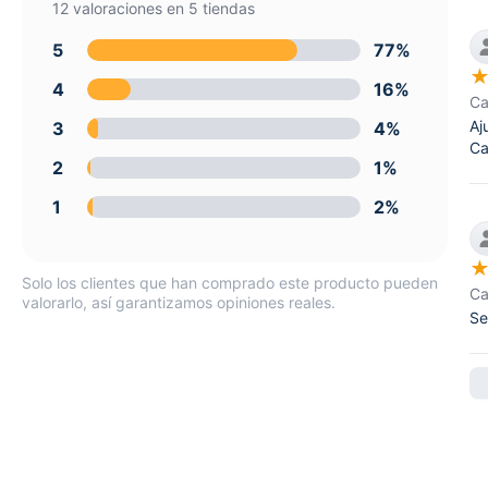
12 valoraciones en 5 tiendas
5
77%
4
16%
Ca
Aj
3
4%
Ca
2
1%
1
2%
Solo los clientes que han comprado este producto pueden
Ca
valorarlo, así garantizamos opiniones reales.
Se