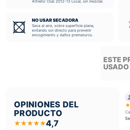
Athletic Club 2012-13 Local, sin mezclar.
NO USAR SECADORA
Seca al aire, sobre superficie plana,
evitando sol directo para prevenir
encogimiento y daños prematuros.
ESTE P
USADO
OPINIONES DEL
PRODUCTO
Ca
Se
4,7
★
★
★
★
★