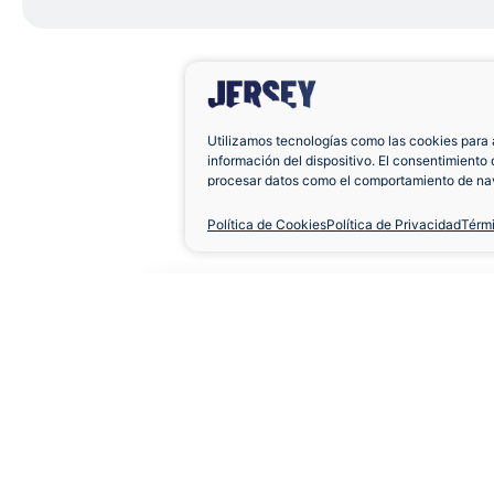
Utilizamos tecnologías como las cookies para 
información del dispositivo. El consentimiento 
procesar datos como el comportamiento de nav
únicas en este sitio. No consentir o retirar el 
negativamente a ciertas características y func
Política de Cookies
Política de Privacidad
Térm
Camiseta Athletic Cl