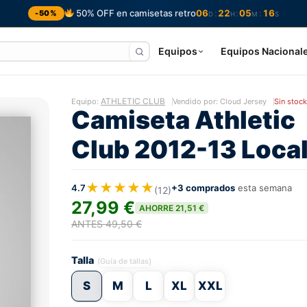
50% OFF en camisetas retro
06
22
05
15
:
:
:
-50%
D
H
M
S
Equipos
Equipos Nacional
ATHLETIC CLUB
Equipo:
Vendido por: Cloud Jersey
Sin stock
Camiseta Athletic
Club 2012-13 Loca
★★★★★
4.7
+3 comprados
esta semana
(12)
27,99 €
AHORRE 21,51 €
ANTES 49,50 €
Talla
(Guía de tallas)
S
M
L
XL
XXL