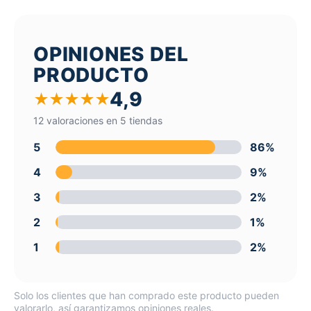
OPINIONES DEL
PRODUCTO
4,9
★
★
★
★
★
12 valoraciones en 5 tiendas
5
86%
4
9%
3
2%
2
1%
1
2%
Solo los clientes que han comprado este producto pueden
valorarlo, así garantizamos opiniones reales.