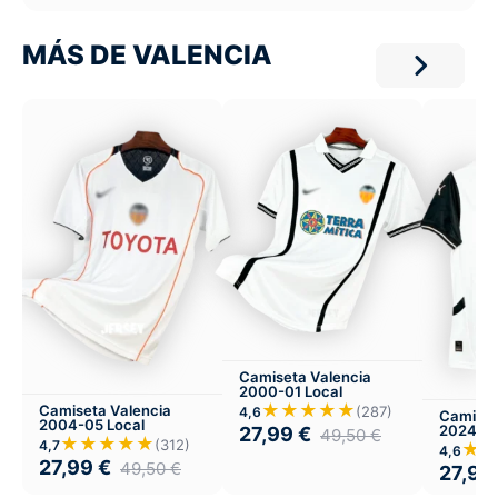
MÁS DE VALENCIA
Camiseta Valencia
2000-01 Local
★★★★★
Camiseta Valencia
(287)
4,6
Camiset
2004-05 Local
2024-25
27,99
€
49,50
€
★★★★★
(312)
4,7
★
4,6
27,99
€
49,50
€
27,99