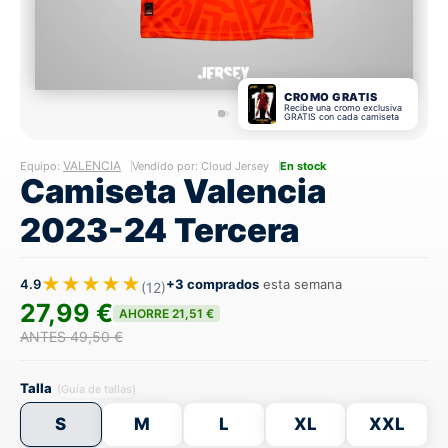
CROMO GRATIS
Recibe una cromo exclusiva
GRATIS con cada camiseta
VALENCIA
Equipo:
Vendido por: Cloud Jersey
En stock
Camiseta Valencia
2023-24 Tercera
★★★★★
4.9
+3 comprados
esta semana
(12)
27,99 €
AHORRE 21,51 €
ANTES 49,50 €
Talla
(Guía de tallas)
S
M
L
XL
XXL