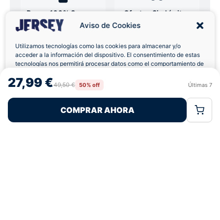
Pagos 100% Seguros
Ofertas Sin Límites
Aviso de Cookies
Utilizamos tecnologías como las cookies para almacenar y/o
4,9
basado en 12+ reseñas
★★★★★
acceder a la información del dispositivo. El consentimiento de estas
verificadas
tecnologías nos permitirá procesar datos como el comportamiento de
navegación o las identificaciones únicas en este sitio. No consentir o
27,99 €
retirar el consentimiento, puede afectar negativamente a ciertas
49,50 €
50% off
Últimas
7
Rechazar
Aceptar
características y funciones.
¿Tienes dudas con la talla o el envío?
COMPRAR AHORA
Política de Cookies
Política de Privacidad
Términos Legales
Escríbenos por WhatsApp