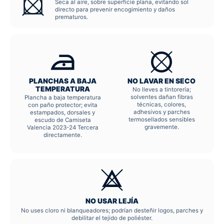
Seca al aire, sobre superficie plana, evitando sol
directo para prevenir encogimiento y daños
prematuros.
PLANCHAS A BAJA
NO LAVAR EN SECO
TEMPERATURA
No lleves a tintorería;
solventes dañan fibras
Plancha a baja temperatura
técnicas, colores,
con paño protector; evita
adhesivos y parches
estampados, dorsales y
termosellados sensibles
escudo de Camiseta
gravemente.
Valencia 2023-24 Tercera
directamente.
NO USAR LEJÍA
No uses cloro ni blanqueadores; podrían desteñir logos, parches y
debilitar el tejido de poliéster.