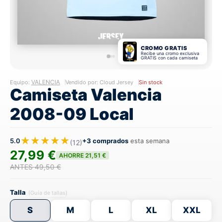
CROMO GRATIS
Recibe una cromo exclusiva
GRATIS con cada camiseta
VALENCIA
Equipo:
Vendido por: Cloud Jersey
Sin stock
Camiseta Valencia
2008-09 Local
★★★★★
5.0
+3 comprados
esta semana
(12)
27,99 €
AHORRE 21,51 €
ANTES 49,50 €
Talla
(Guía de tallas)
S
M
L
XL
XXL