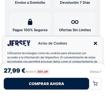
Envíos a Domicilio
Devolución 7 Días
Pagos 100% Seguros
Ofertas Sin Límites
Aviso de Cookies
5,0
basado en 12+ reseñas
★★★★★
verificadas
Utilizamos tecnologías como las cookies para almacenar y/o
acceder a la información del dispositivo. El consentimiento de estas
tecnologías nos permitirá procesar datos como el comportamiento de
navegación o las identificaciones únicas en este sitio. No consentir o
27,99 €
retirar el consentimiento, puede afectar negativamente a ciertas
49,50 €
50% off
Últimas
7
¿Tienes dudas con la talla o el envío?
Rechazar
Aceptar
características y funciones.
Escríbenos por WhatsApp
COMPRAR AHORA
Política de Cookies
Política de Privacidad
Términos Legales