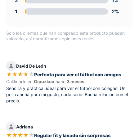
2
1%
1
2%
Solo los clientes que han comprado este producto pueden
valorarlo, así garantizamos opiniones reales.
David De León
★
★
★
★
★
Perfecta para ver el fútbol con amigos
Calificado en
Gipuzkoa
hace
3 meses
Sencilla y práctica, ideal para ver el fútbol con colegas. Un
pelín ancha para mi gusto, nada serio. Buena relación con el
precio.
Adriana
★
★
★
★
★
Regular fit y lavado sin sorpresas