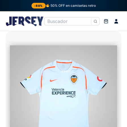
50% OFF en camisetas retro
-50%
Ir
al
contenido