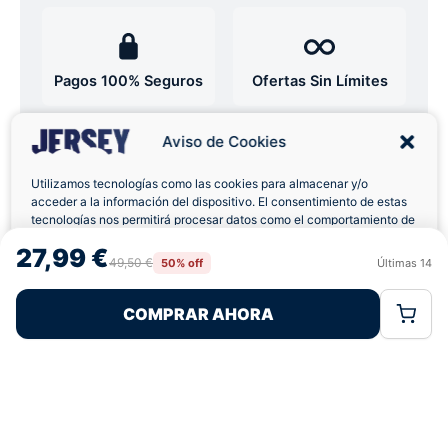
Pagos 100% Seguros
Ofertas Sin Límites
Aviso de Cookies
4,8
basado en 12+ reseñas
★★★★★
verificadas
Utilizamos tecnologías como las cookies para almacenar y/o
acceder a la información del dispositivo. El consentimiento de estas
tecnologías nos permitirá procesar datos como el comportamiento de
navegación o las identificaciones únicas en este sitio. No consentir o
27,99 €
retirar el consentimiento, puede afectar negativamente a ciertas
¿Tienes dudas con la talla o el envío?
49,50 €
50% off
Últimas
14
Rechazar
Aceptar
características y funciones.
Escríbenos por WhatsApp
COMPRAR AHORA
Política de Cookies
Política de Privacidad
Términos Legales