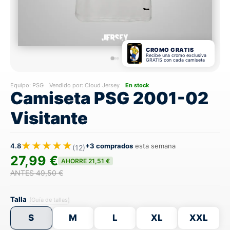
CROMO GRATIS
Recibe una cromo exclusiva
GRATIS con cada camiseta
Equipo:
PSG
Vendido por: Cloud Jersey
En stock
Camiseta PSG 2001-02
Visitante
★★★★★
4.8
+3 comprados
esta semana
(12)
27,99 €
AHORRE 21,51 €
ANTES 49,50 €
Talla
(Guía de tallas)
S
M
L
XL
XXL