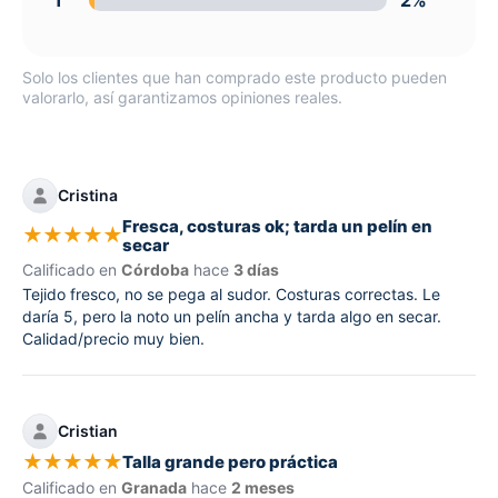
1
2%
Solo los clientes que han comprado este producto pueden
valorarlo, así garantizamos opiniones reales.
Cristina
Fresca, costuras ok; tarda un pelín en
★
★
★
★
★
secar
Calificado en
Córdoba
hace
3 días
Tejido fresco, no se pega al sudor. Costuras correctas. Le
daría 5, pero la noto un pelín ancha y tarda algo en secar.
Calidad/precio muy bien.
Cristian
★
★
★
★
★
Talla grande pero práctica
Calificado en
Granada
hace
2 meses