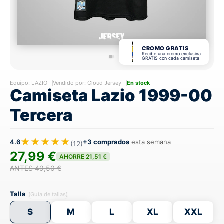
CROMO GRATIS
Recibe una cromo exclusiva
GRATIS con cada camiseta
Equipo:
LAZIO
Vendido por: Cloud Jersey
En stock
Camiseta Lazio 1999-00
Tercera
★★★★★
4.6
+3 comprados
esta semana
(12)
27,99 €
AHORRE 21,51 €
ANTES 49,50 €
Talla
(Guía de tallas)
S
M
L
XL
XXL