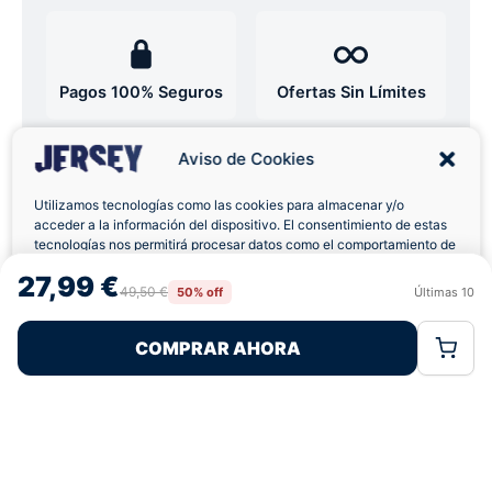
Pagos 100% Seguros
Ofertas Sin Límites
Aviso de Cookies
4,6
basado en 12+ reseñas
★★★★★
verificadas
Utilizamos tecnologías como las cookies para almacenar y/o
acceder a la información del dispositivo. El consentimiento de estas
tecnologías nos permitirá procesar datos como el comportamiento de
navegación o las identificaciones únicas en este sitio. No consentir o
27,99 €
retirar el consentimiento, puede afectar negativamente a ciertas
49,50 €
¿Tienes dudas con la talla o el envío?
50% off
Últimas
10
Rechazar
Aceptar
características y funciones.
Escríbenos por WhatsApp
COMPRAR AHORA
Política de Cookies
Política de Privacidad
Términos Legales