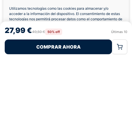
verificadas
Utilizamos tecnologías como las cookies para almacenar y/o
acceder a la información del dispositivo. El consentimiento de estas
tecnologías nos permitirá procesar datos como el comportamiento de
navegación o las identificaciones únicas en este sitio. No consentir o
¿Tienes dudas con la talla o el envío?
27,99 €
retirar el consentimiento, puede afectar negativamente a ciertas
49,50 €
50% off
Últimas
10
Rechazar
Aceptar
características y funciones.
Escríbenos por WhatsApp
COMPRAR AHORA
Política de Cookies
Política de Privacidad
Términos Legales
Cambios y
Facebook