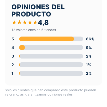
OPINIONES DEL
PRODUCTO
4,8
★
★
★
★
★
12 valoraciones en 5 tiendas
5
86%
4
9%
3
2%
2
1%
1
2%
Solo los clientes que han comprado este producto pueden
valorarlo, así garantizamos opiniones reales.