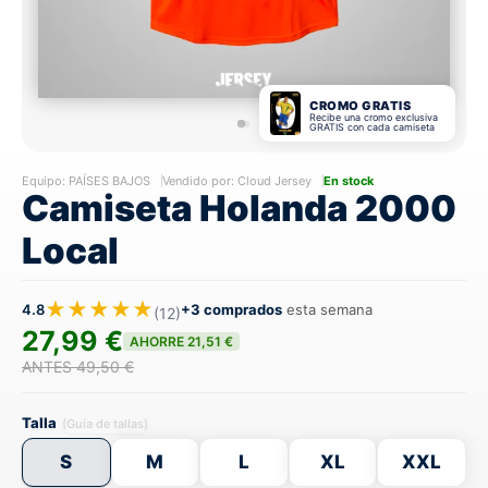
CROMO GRATIS
Recibe una cromo exclusiva
GRATIS con cada camiseta
Equipo:
PAÍSES BAJOS
Vendido por: Cloud Jersey
En stock
Camiseta Holanda 2000
Local
★★★★★
4.8
+3 comprados
esta semana
(12)
27,99 €
AHORRE 21,51 €
ANTES 49,50 €
Talla
(Guía de tallas)
S
M
L
XL
XXL