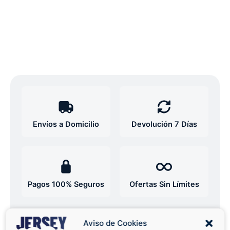
Envíos a Domicilio
Devolución 7 Días
Pagos 100% Seguros
Ofertas Sin Límites
4,8
basado en 12+ reseñas
Aviso de Cookies
★★★★★