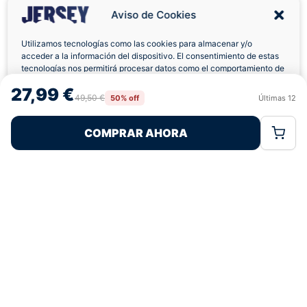
4,7
basado en 12+ reseñas
Aviso de Cookies
★★★★★
verificadas
Utilizamos tecnologías como las cookies para almacenar y/o
acceder a la información del dispositivo. El consentimiento de estas
tecnologías nos permitirá procesar datos como el comportamiento de
navegación o las identificaciones únicas en este sitio. No consentir o
27,99 €
¿Tienes dudas con la talla o el envío?
retirar el consentimiento, puede afectar negativamente a ciertas
49,50 €
50% off
Últimas
12
Rechazar
Aceptar
características y funciones.
Escríbenos por WhatsApp
COMPRAR AHORA
Política de Cookies
Política de Privacidad
Términos Legales