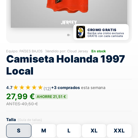
CROMO GRATIS
Recibe una cromo exclusiva
GRATIS con cada camiseta
Equipo:
PAÍSES BAJOS
Vendido por: Cloud Jersey
En stock
Camiseta Holanda 1997
Local
★★★★★
4.7
+3 comprados
esta semana
(12)
27,99 €
AHORRE 21,51 €
ANTES 49,50 €
Talla
(Guía de tallas)
S
M
L
XL
XXL