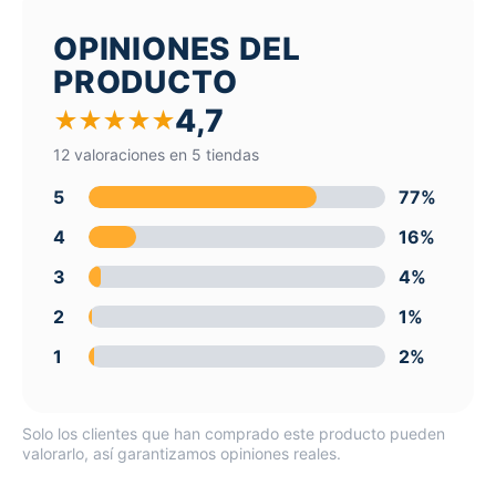
OPINIONES DEL
PRODUCTO
4,7
★
★
★
★
★
12 valoraciones en 5 tiendas
5
77%
4
16%
3
4%
2
1%
1
2%
Solo los clientes que han comprado este producto pueden
valorarlo, así garantizamos opiniones reales.