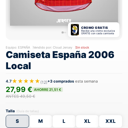
CROMO GRATIS
Recibe una cromo exclusiva
GRATIS con cada camiseta
Equipo:
ESPAÑA
Vendido por: Cloud Jersey
Sin stock
Camiseta España 2006
Local
★★★★★
4.7
+3 comprados
esta semana
(12)
27,99 €
AHORRE 21,51 €
ANTES 49,50 €
Talla
(Guía de tallas)
S
M
L
XL
XXL