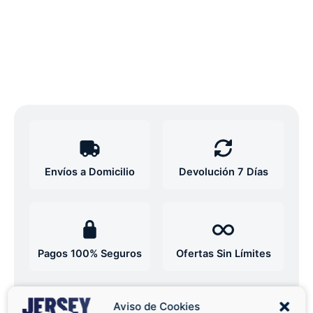
Envíos a Domicilio
Devolución 7 Días
Pagos 100% Seguros
Ofertas Sin Límites
4,7
basado en 12+ reseñas
Aviso de Cookies
★★★★★