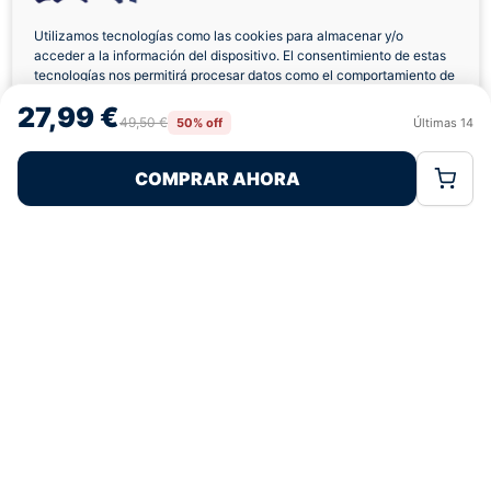
verificadas
Utilizamos tecnologías como las cookies para almacenar y/o
acceder a la información del dispositivo. El consentimiento de estas
tecnologías nos permitirá procesar datos como el comportamiento de
navegación o las identificaciones únicas en este sitio. No consentir o
¿Tienes dudas con la talla o el envío?
27,99 €
retirar el consentimiento, puede afectar negativamente a ciertas
49,50 €
50% off
Últimas
14
Rechazar
Aceptar
características y funciones.
Escríbenos por WhatsApp
COMPRAR AHORA
Política de Cookies
Política de Privacidad
Términos Legales
Cambios y
Facebook