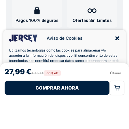
Pagos 100% Seguros
Ofertas Sin Límites
Aviso de Cookies
4,7
basado en 12+ reseñas
★★★★★
verificadas
Utilizamos tecnologías como las cookies para almacenar y/o
acceder a la información del dispositivo. El consentimiento de estas
tecnologías nos permitirá procesar datos como el comportamiento de
navegación o las identificaciones únicas en este sitio. No consentir o
27,99 €
retirar el consentimiento, puede afectar negativamente a ciertas
¿Tienes dudas con la talla o el envío?
49,50 €
50% off
Últimas
5
Rechazar
Aceptar
características y funciones.
Escríbenos por WhatsApp
COMPRAR AHORA
Política de Cookies
Política de Privacidad
Términos Legales