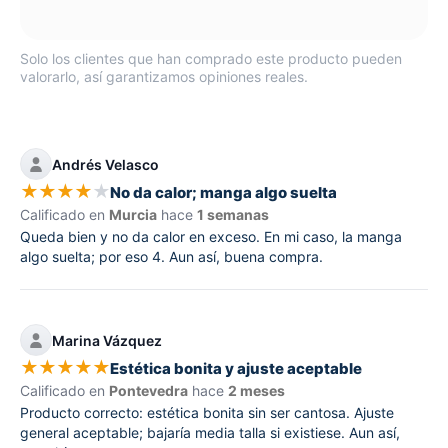
Solo los clientes que han comprado este producto pueden
valorarlo, así garantizamos opiniones reales.
Andrés Velasco
★
★
★
★
★
No da calor; manga algo suelta
Calificado en
Murcia
hace
1 semanas
Queda bien y no da calor en exceso. En mi caso, la manga
algo suelta; por eso 4. Aun así, buena compra.
Marina Vázquez
★
★
★
★
★
Estética bonita y ajuste aceptable
Calificado en
Pontevedra
hace
2 meses
Producto correcto: estética bonita sin ser cantosa. Ajuste
general aceptable; bajaría media talla si existiese. Aun así,