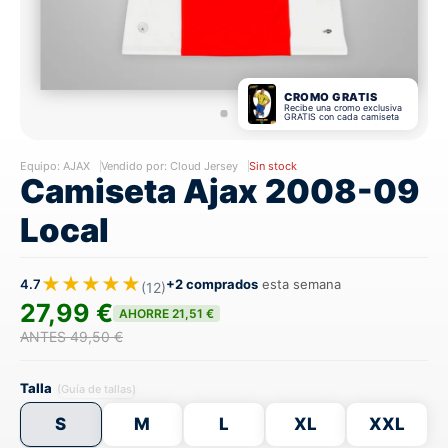
CROMO GRATIS
Recibe una cromo exclusiva
GRATIS con cada camiseta
Equipo:
AJAX
Vendido por: Cloud Jersey
Sin stock
Camiseta Ajax 2008-09
Local
★★★★★
4.7
+2 comprados
esta semana
(12)
27,99 €
AHORRE 21,51 €
ANTES 49,50 €
Talla
(Guía de tallas)
S
M
L
XL
XXL