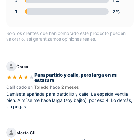
2
1%
1
2%
Solo los clientes que han comprado este producto pueden
valorarlo, así garantizamos opiniones reales.
Óscar
Para partido y calle, pero larga en mi
★
★
★
★
★
estatura
Calificado en
Toledo
hace
2 meses
Camiseta apañada para partidillo y calle. La espalda ventila
bien. A mí se me hace larga (soy bajito), por eso 4. Lo demás,
sin pegas.
Marta Gil