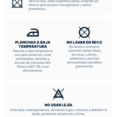
Seca al aire, sobre superficie plana, evitando sol
directo para prevenir encogimiento y daños
prematuros.
PLANCHAS A BAJA
NO LAVAR EN SECO
TEMPERATURA
No lleves a tintorería;
solventes dañan fibras
Plancha a baja temperatura
técnicas, colores,
con paño protector; evita
adhesivos y parches
estampados, dorsales y
termosellados sensibles
escudo de Camiseta AEK
gravemente.
Athens 2007-08 Local
directamente.
NO USAR LEJÍA
Evita lejía o blanqueadores; decoloran logos, números y debilitan el
tejido, perdiendo resistencia y forma.