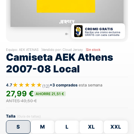
CROMO GRATIS
Recibe una cromo exclusiva
GRATIS con cada camiseta
Equipo:
AEK ATENAS
Vendido por: Cloud Jersey
Sin stock
Camiseta AEK Athens
2007-08 Local
★★★★★
4.7
+3 comprados
esta semana
(12)
27,99 €
AHORRE 21,51 €
ANTES 49,50 €
Talla
(Guía de tallas)
S
M
L
XL
XXL