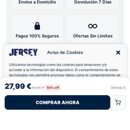
Envíos a Domicilio
Devolución 7 Días
Pagos 100% Seguros
Ofertas Sin Límites
Aviso de Cookies
4,7
basado en 12+ reseñas
★★★★★
verificadas
Utilizamos tecnologías como las cookies para almacenar y/o
acceder a la información del dispositivo. El consentimiento de estas
tecnologías nos permitirá procesar datos como el comportamiento de
navegación o las identificaciones únicas en este sitio. No consentir o
27,99 €
retirar el consentimiento, puede afectar negativamente a ciertas
49,50 €
50% off
Últimas
9
¿Tienes dudas con la talla o el envío?
Rechazar
Aceptar
características y funciones.
Escríbenos por WhatsApp
COMPRAR AHORA
Política de Cookies
Política de Privacidad
Términos Legales